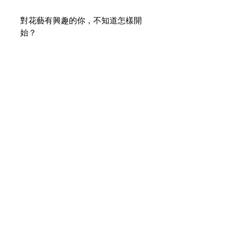
對花藝有興趣的你，不知道怎樣開
始？
讓我們幫你輕鬆揀選適合自己的花
藝課程：https://shorturl.at/vqda5
Terms & Conditions
遇紅字、黑雨、八號風球順延一
週，若老師有事須請假，會於至少
前三日通知。
學員若有事請假，須至少於三日前
通知，若未及時請假需負擔已準備
Address:
的花材費用，花材可於2日內取回，
Unit 1, 24/F, Morecrown Commercial Building,
不會扣堂數。當天請假或no show則
108 electric road, Tin Hau, H
K
會扣堂數。
上課請自備平底袋方便帶回作品。
Phone:
上課可拍照，不可錄影。
+852 62053520
課程費用需於開課前繳清，因課程
費用為整體之平均計算，故開課之