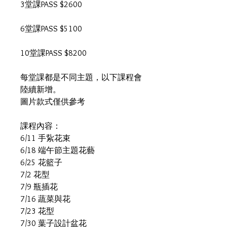
3堂課PASS $2600
6堂課PASS $5100
10堂課PASS $8200
每堂課都是不同主題，以下課程會
陸續新增。
圖片款式僅供參考
課程內容：
6/11 手紥花束
6/18 端午節主題花藝
6/25 花籃子
7/2 花型
7/9 瓶插花
7/16 蔬菜與花
7/23 花型
7/30 葉子設計盆花