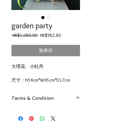
garden party
一
促
 HK$1,080.00 
HK$982.80
般
銷
價
價
無庫存
格
格
大理花、小牡丹
尺寸：H34cm*W45cm*D17cm
Terms & Condition
母親節產品可取貨或送貨期間：
5/10~12
自取 ＆ 炮台山、天后、銅鑼灣免運
其他區域請見
運費表