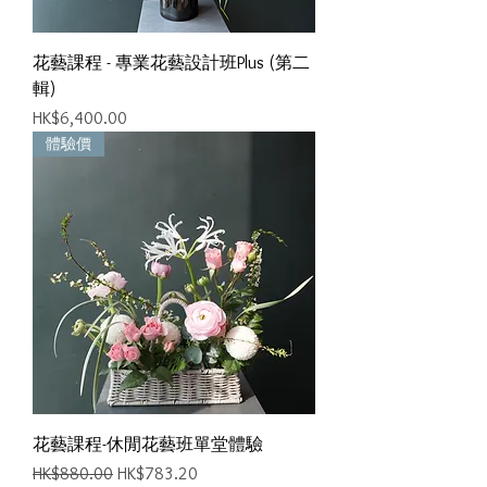
花藝課程 - 專業花藝設計班Plus (第二
輯)
價格
HK$6,400.00
體驗價
花藝課程-休閒花藝班單堂體驗
一般價格
促銷價格
HK$880.00
HK$783.20