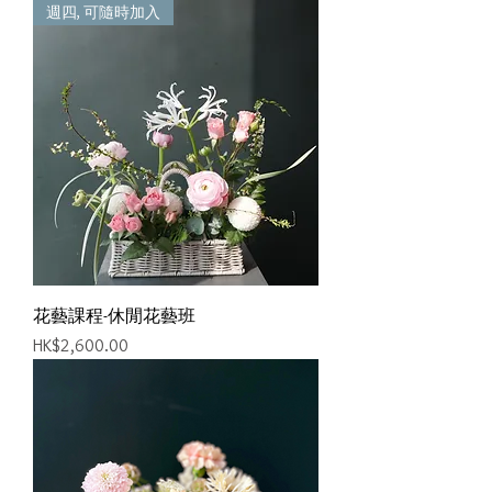
週四, 可隨時加入
花藝課程-休閒花藝班
價格
HK$2,600.00